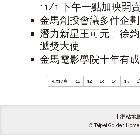
11/1 下午一點加映開
金馬創投會議多件企劃
潛力新星王可元、徐鈞
遞獎大使
金馬電影學院十年有成
◂上10頁
11
12
13
14
15
1
|
網站地
© Taipei Golden Horse