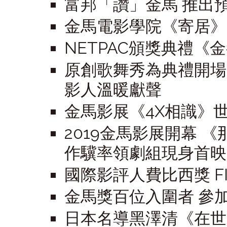
富邦「讚」金馬 推出
金馬電影學院《寄居》
NETPAC頒獎典禮
原創歌舞秀為典禮開場 
影人溫暖獻聲
金馬影展《4X相識》世
2019金馬影展開幕 
作驥率領劇組現身首映
國際影評人費比西獎 FIP
金馬獎百位入圍者 參
日本名導黑澤清《在世