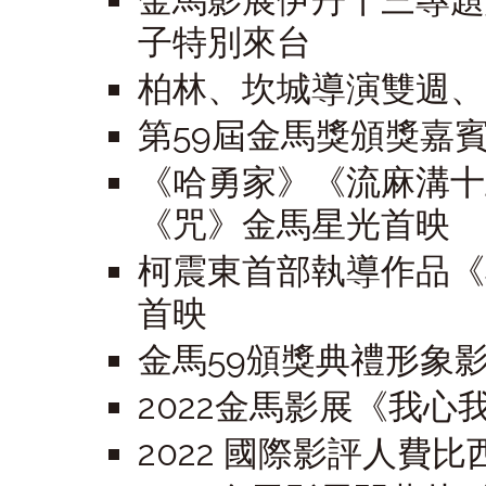
金馬影展伊丹十三專題
子特別來台
柏林、坎城導演雙週、
第59屆金馬獎頒獎嘉
《哈勇家》《流麻溝十
《咒》金馬星光首映
柯震東首部執導作品《黑
首映
金馬59頒獎典禮形象
2022金馬影展《我
2022 國際影評人費比西獎