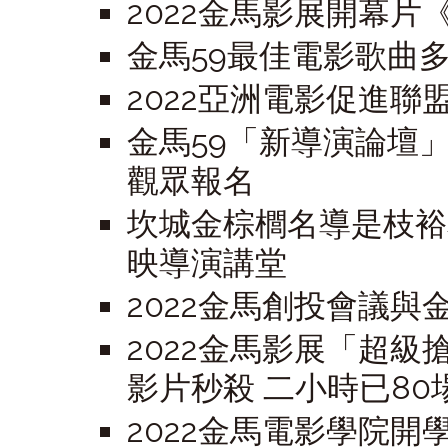
2022金馬影展開幕
金馬59最佳電影歌曲
2022亞洲電影促進聯
金馬59「新導演論壇」
觀眾報名
坎城金棕櫚名導是枝裕
映導演講堂
2022金馬創投會議
2022金馬影展「超級
影片秒殺 二小時已80
2022金馬電影學院開