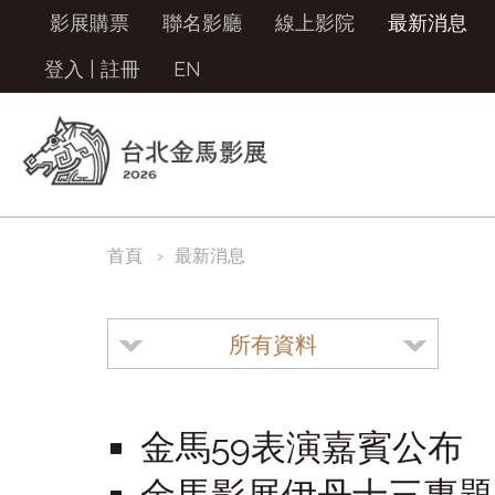
影展購票
聯名影廳
線上影院
最新消息
登入
|
註冊
EN
首頁
最新消息
所有資料
金馬59表演嘉賓公布