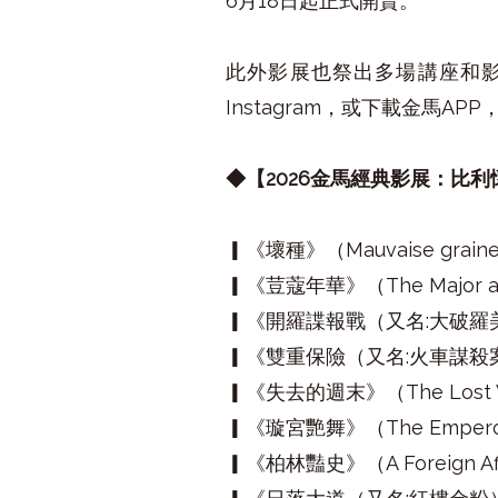
6月18日起正式開賣。
此外影展也祭出多場講座和
Instagram，或下載金馬A
◆【2026金馬經典影展：比利懷
▎《壞種》（Mauvaise graine
▎《荳蔻年華》（The Major and 
▎《開羅諜報戰（又名:大破羅美爾）》（
▎《雙重保險（又名:火車謀殺案）》（
▎《失去的週末》（The Lost W
▎《璇宮艷舞》（The Emperor 
▎《柏林豔史》（A Foreign Affa