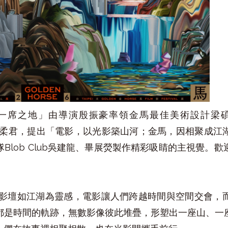
席之地」由導演殷振豪率領金馬最佳美術設計梁碩麟、i
策展顧問林柔君，提出「電影，以光影築山河；金馬，因相聚
Blob Club吳建龍、畢展熒製作精彩吸睛的主視覺。
」以影壇如江湖為靈感，電影讓人們跨越時間與空間交會，
都是時間的軌跡，無數影像彼此堆疊，形塑出一座山、一