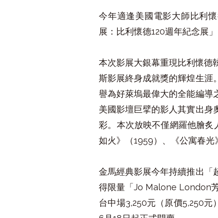
今年適逢美國電影大師比利懷德（Bi
展：比利懷德120週年紀念展
本次影展大銀幕重現比利懷德
斯影展終身成就獎的輝煌生涯
譽為好萊塢最偉大的全能編導
美國影壇巨擘的影人其實出身
彩。本次放映不僅網羅他膾炙人
如火》（1959）、《公寓春
金馬經典影展今年持續推出「
得限量「Jo Malone Lo
台中場3,250元（原價5,2