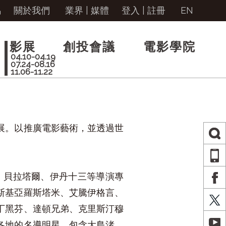
馬
關於我們
業界 | 媒體
登入
|
註冊
EN
影展
創投會議
電影學院
04.10-04.19
07.24-08.16
11.06-11.22
展。以推廣電影藝術，並透過世
AP
、貝拉塔爾、伊丹十三等導演專
FA
斯基亞羅斯塔米、艾騰伊格言、
X
丁黑芬、達頓兄弟、克里斯汀穆
YO
各地的名導明星，包含大島渚、