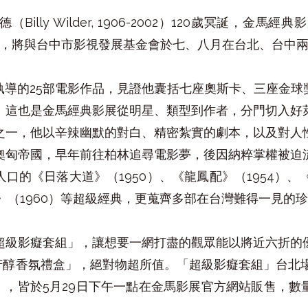
lly Wilder, 1906-2002）120歲冥誕，金馬
」，將與台中市影視發展基金會於七、八月在台北、台中
執導的25部電影作品，見證他囊括七座奧斯卡、三座金球
。這也是金馬經典影展從明星、類型到作者，分門切入好
之一，他以辛辣幽默的對白、精密紮實的劇本，以及對人
奧匈帝國，早年前往柏林追尋電影夢，後因納粹掌權被迫
口的《日落大道》（1950）、《龍鳳配》（1954）、《
光》（1960）等超級經典，更蒐齊多部在台灣難得一見的
超級影癡套組」，讓想要一網打盡的觀眾能以將近六折的
ndon芳醇香氛禮盒」，絕對物超所值。「超級影癡套組」台北場只
50元），皆於5月29日下午一點在金馬影展官方網站販售