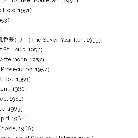
nset Boulevard, 1950）
ole, 1951）
953）
4）
（The Seven Year Itch, 1955）
t. Louis, 1957）
ternoon, 1957）
rosecution, 1957）
Hot, 1959）
nt, 1960）
e, 1961）
e, 1963）
id, 1964）
okie, 1966）