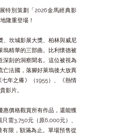
經典影展特別策劃「2026金馬經典影
兩地隆重登場！
獎、坎城影展大獎、柏林與威尼
萊塢精華的三部曲。
比利懷德被
性深刻的洞察聞名。這位被視為
流亡法國，落腳好萊塢後大放異
七年之癢》（1955）、《熱情
珍貴影片。
優惠價格觀賞所有作品，還能獲
需3,750元（原6,000元）、
，數量有限，額滿為止。單場預售從