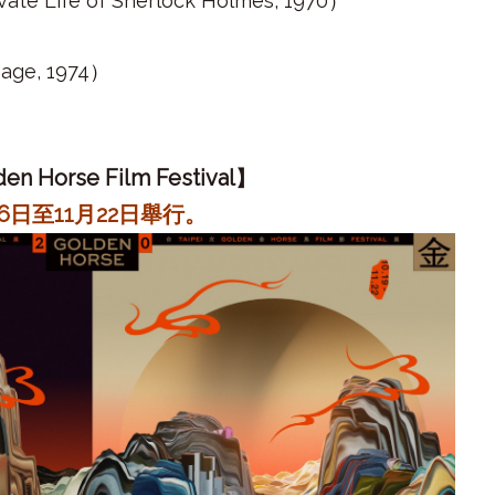
Life of Sherlock Holmes, 1970）
）
ge, 1974）
）
en Horse Film Festival
】
6日至11月22日舉行。