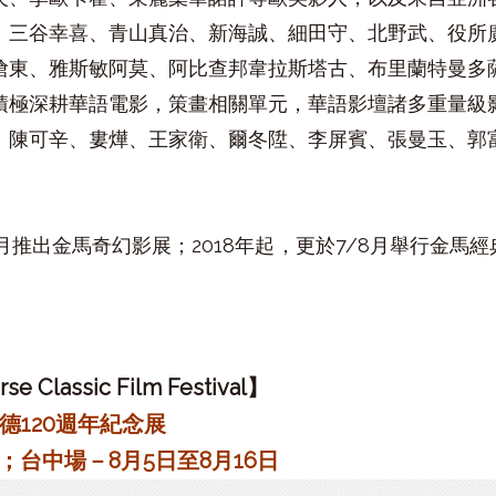
、三谷幸喜、青山真治、新海誠、細田守、北野武、役所
滄東、雅斯敏阿莫、阿比查邦韋拉斯塔古、布里蘭特曼多
積極深耕華語電影，策畫相關單元，華語影壇諸多重量級
、陳可辛、婁燁、王家衛、爾冬陞、李屏賓、張曼玉、郭
月推出金馬奇幻影展；2018年起，更於7/8月舉行金馬
e Classic Film Festival】
德120週年紀念展
日；台中場－8月5日至8月16日