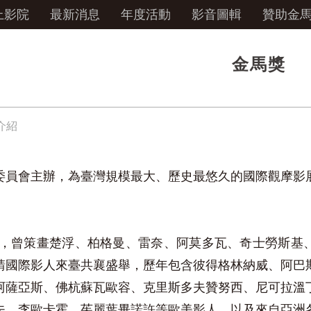
上影院
最新消息
年度活動
影音圖輯
贊助金
金馬獎
介紹
委員會主辦，為臺灣規模最大、歷史最悠久的國際觀摩影
以來，曾策畫楚浮、柏格曼、雷奈、阿莫多瓦、奇士勞斯基
請國際影人來臺共襄盛舉，歷年包含彼得格林納威、阿巴
阿薩亞斯、佛杭蘇瓦歐容、克里斯多夫贊努西、尼可拉溫
夫、李歐卡霍、茱麗葉畢諾許等歐美影人，以及來自亞洲