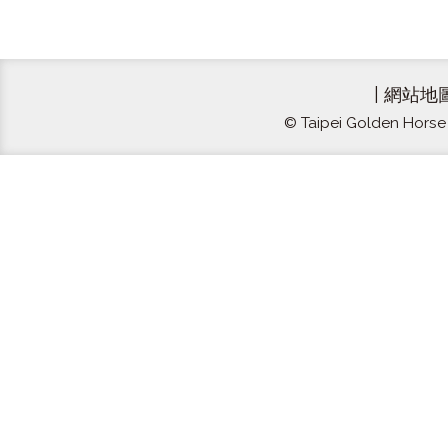
|
網站地
© Taipei Golden Horse