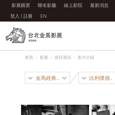
影展購票
聯名影廳
線上影院
最新消息
登入
|
註冊
EN
首頁
影展
節目資訊
影片介紹
金馬經典影展
比利懷德120 週年紀念展