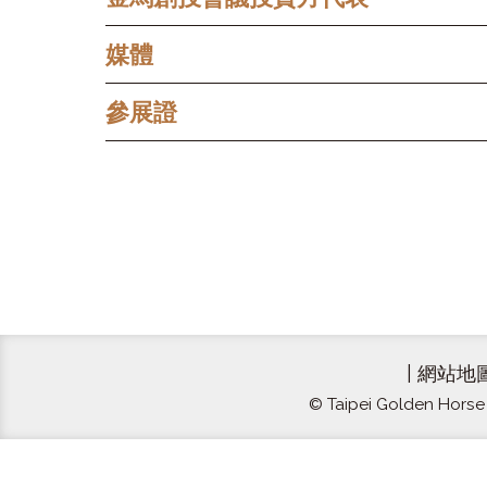
媒體
參展證
|
網站地
© Taipei Golden Horse