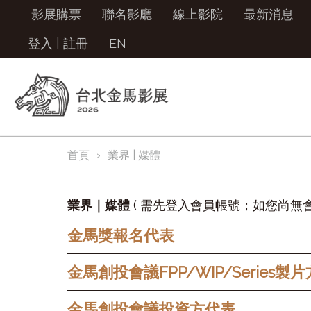
影展購票
聯名影廳
線上影院
最新消息
登入
|
註冊
EN
首頁
業界 | 媒體
業界｜媒體
( 需先
登入
會員帳號；如您尚無
金馬獎報名代表
金馬創投會議FPP/WIP/Series製
金馬創投會議投資方代表