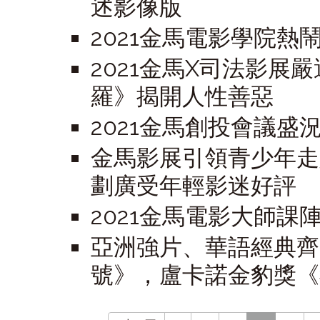
述影像版
2021金馬電影學院熱
2021金馬X司法影展
羅》揭開人性善惡
2021金馬創投會議盛況
金馬影展引領青少年走
劃廣受年輕影迷好評
2021金馬電影大師課
亞洲強片、華語經典齊
號》，盧卡諾金豹獎《