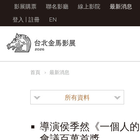
影展購票
聯名影廳
線上影院
最新消息
登入
|
註冊
EN
首頁
最新消息
所有資料
導演侯季然《一個人的
會議百萬首獎