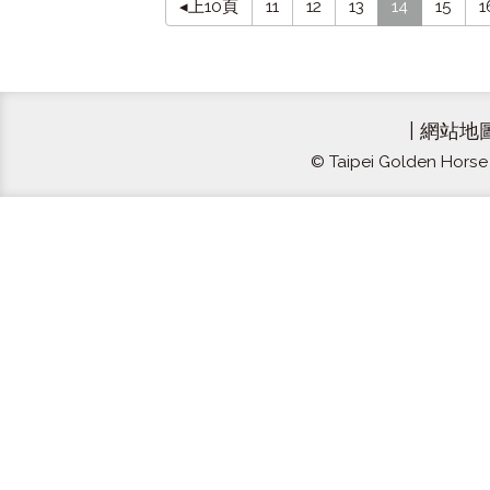
◂上10頁
11
12
13
14
15
1
|
網站地
© Taipei Golden Horse