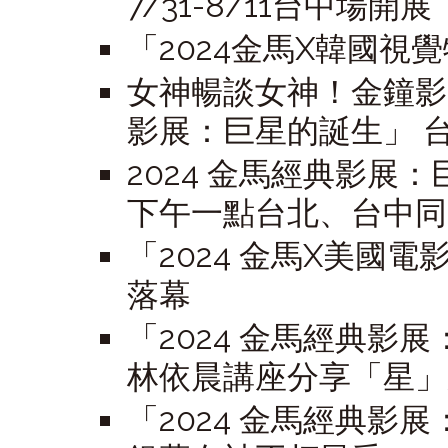
7/31-8/11台中場開展
「2024金馬X韓國視
女神暢談女神！金鐘影
影展：巨星的誕生」 
2024 金馬經典影展
下午一點台北、台中同
「2024 金馬X美國
落幕
「2024 金馬經典影
林依晨講座分享「星」
「2024 金馬經典影