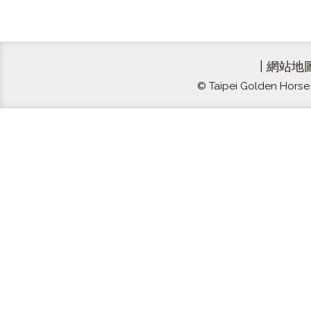
|
網站地
© Taipei Golden Horse