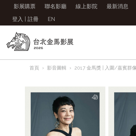
影展購票
聯名影廳
線上影院
最新消息
登入
|
註冊
EN
首頁
影音圖輯
2017 金馬獎 | 入圍/嘉賓群