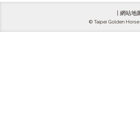
|
網站地
© Taipei Golden Horse