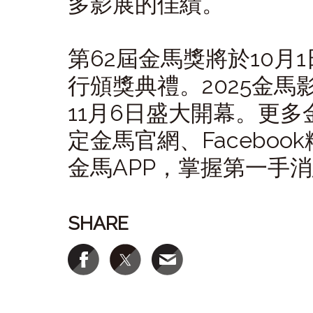
多影展的佳績。
第
62
屆金馬獎將於
10
月
1
行頒獎典禮。
2025
金馬
11
月
6
日盛大開幕。更多
定金馬官網、
Facebook
金馬
APP
，掌握第一手消
SHARE