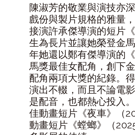
陳淑芳的敬業與演技亦
戲份與製片規格的雅量
接演許承傑導演的短片
生為長片並讓她榮登金
年她還以鄭有傑導演的
馬獎最佳女配角，創下
配角兩項大獎的紀錄。
演出不輟，而且不論電
是配音，也都熱心投入
佳動畫短片《夜車》（
2
動畫短片《螳螂》（
202