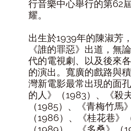
行音樂中心舉行的第
62
耀。
出生於
1939
年的陳淑芳
《誰的罪惡》出道，無
代的電視劇、以及後來
的演出。寬廣的戲路與
灣新電影最常出現的面
的人》（
1983
）、《殺
（
1985
）、《青梅竹馬
（
1986
）、《桂花巷》
（
1989
）、《多桑》（
1