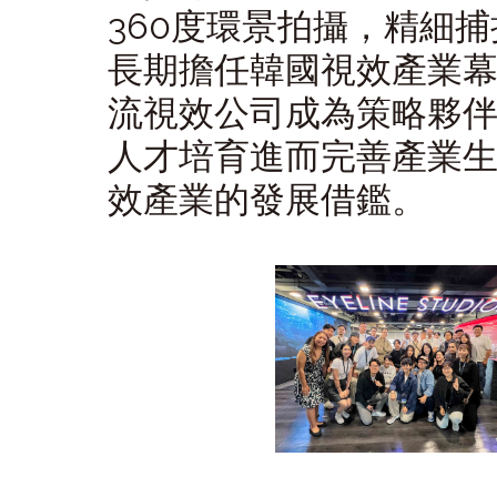
360度環景拍攝，精細
長期擔任韓國視效產業幕後
流視效公司成為策略夥
人才培育進而完善產業
效產業的發展借鑑。