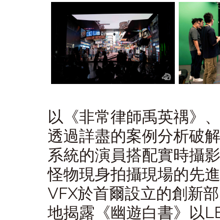
以《非常律師禹英禑》、《
透過詳盡的案例分析破
系統的演員搭配實時攝
怪物現身拍攝現場的先進技
VFX於首爾設立的創新部門Ey
地揭露《幽遊白書》以LE