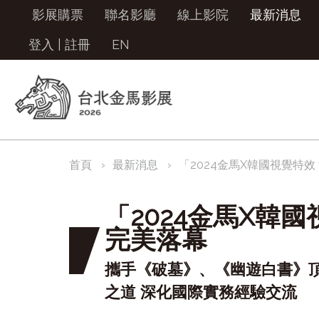
影展購票
聯名影廳
線上影院
最新消息
登入
|
註冊
EN
首頁
最新消息
「2024金馬X韓國視覺特
「2024金馬X韓
完美落幕
攜手《破墓》、《幽遊白書》頂
之道 深化國際實務經驗交流