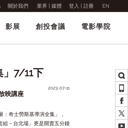
馬
關於我們
業界 | 媒體
登入
|
註冊
EN
影展
創投會議
電影學院
7/11下
2023-07-11
AP
放映講座
FA
X
展：奇士勞斯基導演全集」，
套組－台北場」更是開賣五分鐘
YO