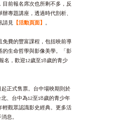
，目前報名席次也所剩不多，反
舉辦專題講座，透過時代剖析、
訊請見
【活動頁面】
。
且免費的豐富課程，包括映前導
基的生命哲學與影像美學。「影
報名，歡迎
12
歲至
18
歲的青少
日起正式售票。台中場映期則於
台北、台中為
12
至
18
歲的青少年
年輕觀眾認識影史經典。更多活
手消息。