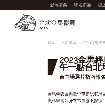
影展購票
聯名影廳
線
首頁
最新消息
2023金馬
2023金馬
午一點台北
台中場選片指南報
金馬執委會與臺中市影視發展
完整豐富的片單不僅讓老影迷