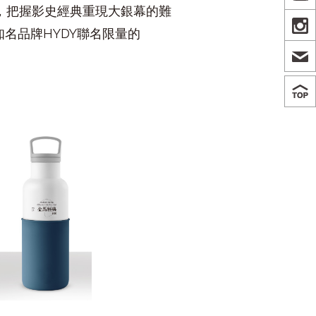
，把握影史經典重現大銀幕的難
IN
知名品牌
HYDY
聯名限量的