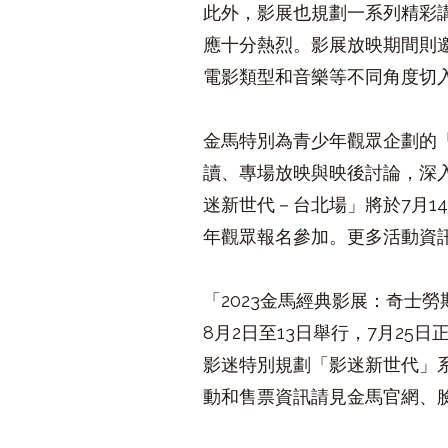
此外，影展也規劃一系列精彩
應十分熱烈。影展放映期間則
電影類型和音樂等不同角度切
金馬特別為青少年觀眾企劃的
讀、專場放映與映後討論，深
迷新世代－台北場」將於
7
月
1
年觀眾報名參加。更多活動資
「
2023
金馬經典影展：奇士勞
8
月
2
日至
13
日舉行，
7
月
25
日
影迷特別規劃「影迷新世代」
動和售票資訊請見金馬官網、