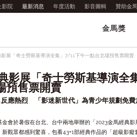
上影院
最新消息
年度活動
影音圖輯
贊助金
金馬獎
經典影展「奇士勞斯基導演全集」7/11下午一點台北場預售票開賣
經典影展「奇士勞斯基導演全集」
場預售票開賣
名反應熱烈 「影迷新世代」為青少年規劃免費
基金會於暑假在台北、台中兩地舉辦的「
2023
金馬經典影
、新觀眾都感到驚喜，包看
43+1
部經典作品的「超級影癡