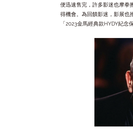
便迅速售完，許多影迷也摩拳
得機會。為回饋影迷，影展也
「
2023
金馬經典款
HYDY
紀念