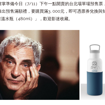
擦掌準備今日（
7/11
）下午一點開賣的台北場單場預售票
推出預售滿額禮，要購買滿
3, 000
元，即可憑票券兌換與
保溫水瓶（
480ml
）」，歡迎影迷收藏。