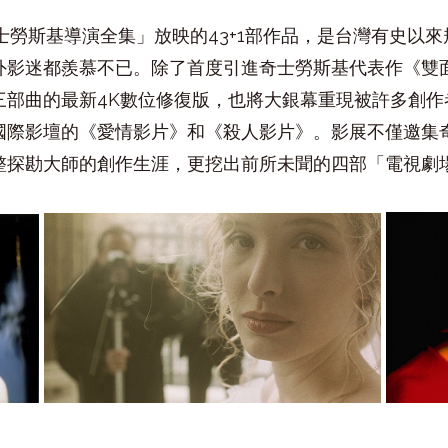
士勞斯基導演全集」放映的
43+1
部作品，是台灣有史以來
外影迷都羨慕不已。除了首度引進奇士勞斯基代表作《雙
三部曲的最新
4K
數位修復版，也將大銀幕重現被許多創作
國際影壇的《愛情影片》和《殺人影片》。影展不僅邀集
整探勘大師的創作生涯，更挖出前所未聞的四部「電視劇