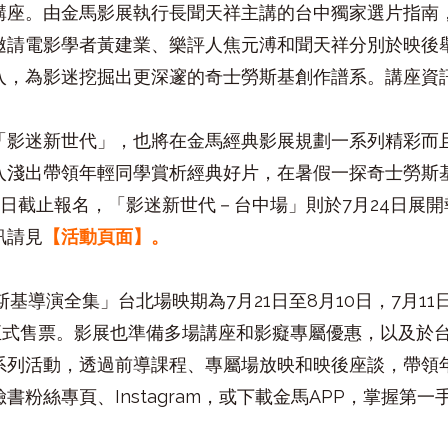
講座。由金馬影展執行長聞天祥主講的台中獨家選片指南
邀請電影學者黃建業、樂評人焦元溥和聞天祥分別於映後
入，為影迷挖掘出更深邃的奇士勞斯基創作譜系。講座資
「影迷新世代」，也將在金馬經典影展規劃一系列精彩而
入淺出帶領年輕同學賞析經典好片，在暑假一探奇士勞斯
4
日截止報名，「影迷新世代－台中場」則於
7
月
24
日展開
訊請見
【活動頁面】
。
斯基導演全集」台北場映期為
7
月
21
日至
8
月
10
日，
7
月
11
正式售票。影展也準備多場講座和影癡專屬優惠，以及於
系列活動，透過前導課程、專屬場放映和映後座談，帶領
臉書粉絲專頁、
Instagram
，或下載金馬
APP
，掌握第一