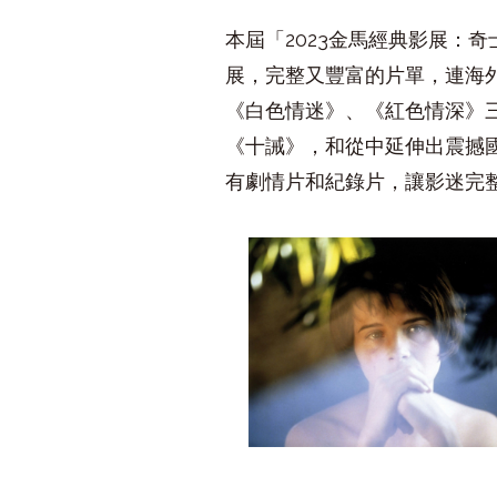
本屆「
2023
金馬經典影展：奇
展，完整又豐富的片單，連海
《白色情迷》、《紅色情深》
《十誡》，和從中延伸出震撼
有劇情片和紀錄片，讓影迷完