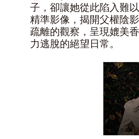
子，卻讓她從此陷入難
精準影像，揭開父權陰
疏離的觀察，呈現媲美
力逃脫的絕望日常。