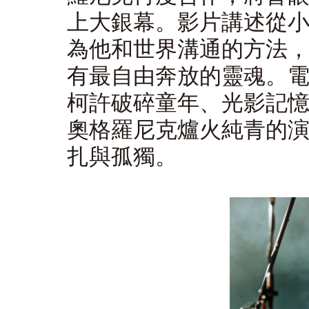
上大銀幕。影片講述從
為他和世界溝通的方法
有最自由奔放的靈魂。
柯許破碎童年、光影記
奧格羅尼克爐火純青的
扎與孤獨。