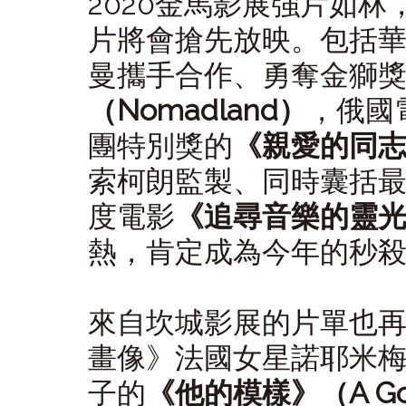
2020金馬影展強片如
片將會搶先放映。包括
曼攜手合作、勇奪金獅
（Nomadland）
，俄國
團特別獎的
《親愛的同志》（
索柯朗監製、同時囊括
度電影
《追尋音樂的靈光》（
熱，肯定成為今年的秒
來自坎城影展的片單也
畫像》法國女星諾耶米
子的
《他的模樣》（A Go