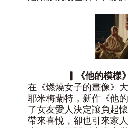
▎《他的模樣》（
在《燃燒女子的畫像》
耶米梅蘭特，新作《他
了女友愛人決定讓負起
帶來喜悅，卻也引來家