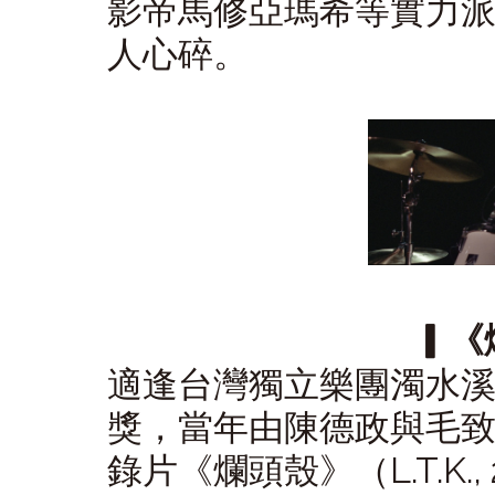
影帝馬修亞瑪希等實力
人心碎。
▎《
適逢台灣獨立樂團濁水
獎，當年由陳德政與毛
錄片《爛頭殼》（L.T.K.