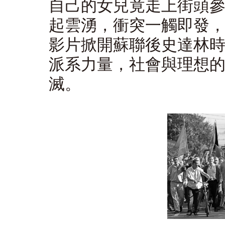
自己的女兒竟走上街頭
起雲湧，衝突一觸即發
影片掀開蘇聯後史達林
派系力量，社會與理想
滅。