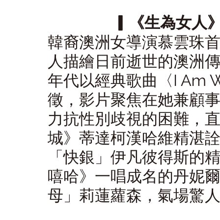
▎《生為女人》（
韓裔澳洲女導演慕雲珠
人描繪日前逝世的澳洲傳
年代以經典歌曲〈I Am
徵，影片聚焦在她兼顧
力抗性別歧視的困難，
城》蒂達柯漢哈維精湛詮
「快銀」伊凡彼得斯的
嘻哈》一唱成名的丹妮
母」莉蓮蘿森，氣場驚