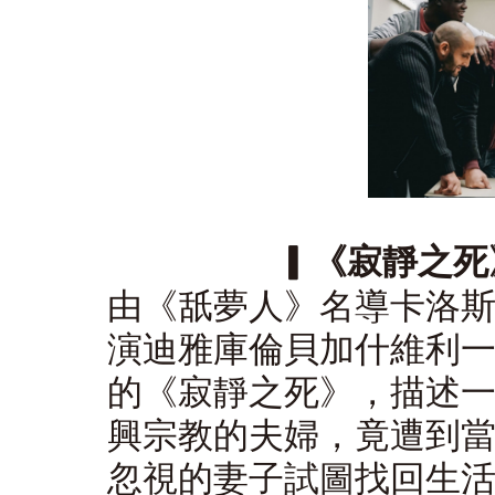
▎《寂靜之死》（
由《舐夢人》名導卡洛
演迪雅庫倫貝加什維利
的《寂靜之死》，描述
興宗教的夫婦，竟遭到
忽視的妻子試圖找回生