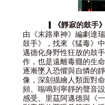
▎《靜寂的鼓手》（So
由《末路車神》編劇達
鼓手》，找來《猛毒》
邁德化身野性狂放的鼓
作，也是遠離毒癮的生
逐漸墜入恐懼與自憐的
像，深刻描繪人類面對
頻、嗡鳴到寧靜的聲音
感受。里茲阿邁德與《