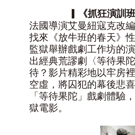
▎《抓狂演訓班》（
法國導演艾曼紐寇克改
找來《放牛班的春天》
監獄舉辦戲劇工作坊的
出經典荒謬劇〈等待果
待？影片精彩地以牢房
空虛，將囚犯的幕後悲
「等待果陀」戲劇體驗
獄電影。