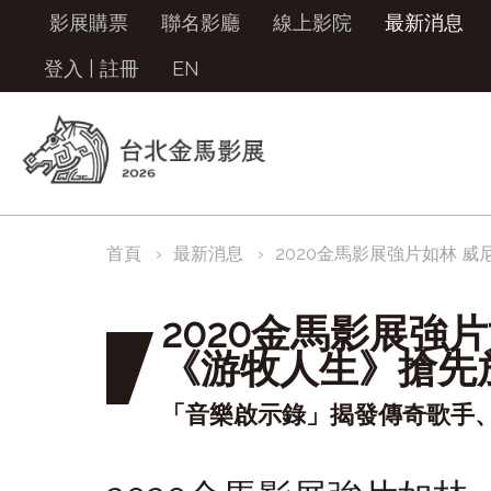
影展購票
聯名影廳
線上影院
最新消息
登入
|
註冊
EN
首頁
最新消息
2020金馬影展強片如林 
2020金馬影展強
《游牧人生》搶先
「音樂啟示錄」揭發傳奇歌手