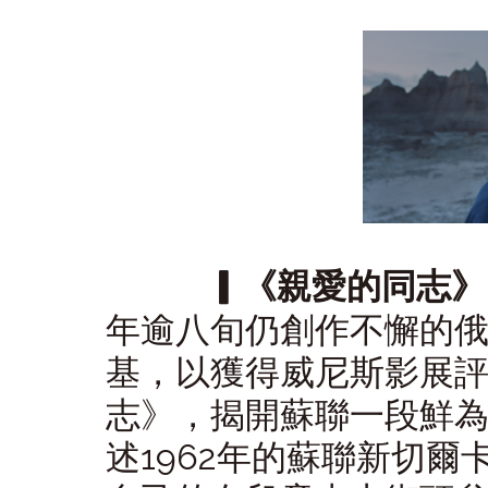
▎《親愛的同志》（De
年逾八旬仍創作不懈的
基，以獲得威尼斯影展
志》，揭開蘇聯一段鮮
述1962年的蘇聯新切