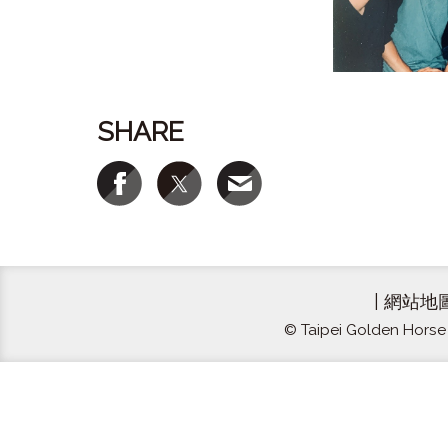
SHARE
|
網站地
© Taipei Golden Horse