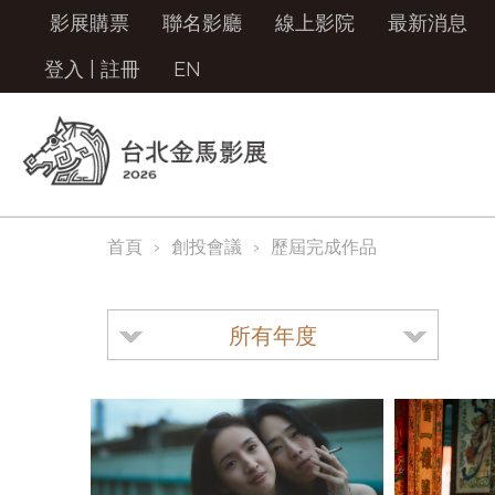
影展購票
聯名影廳
線上影院
最新消息
登入
|
註冊
EN
首頁
創投會議
歷屆完成作品
所有年度