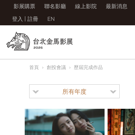
影展購票
聯名影廳
線上影院
最新消息
登入
|
註冊
EN
首頁
創投會議
歷屆完成作品
所有年度