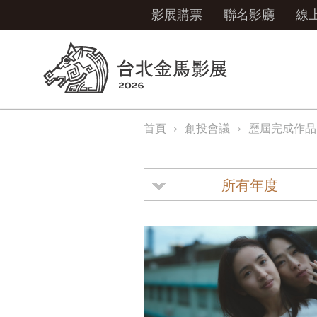
影展購票
聯名影廳
線
首頁
創投會議
歷屆完成作品
所有年度