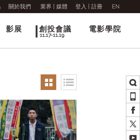
馬
關於我們
業界 | 媒體
登入
|
註冊
EN
影展
創投會議
電影學院
11.17-11.19
AP
FA
X
YO