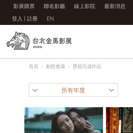
影展購票
聯名影廳
線上影院
最新消息
登入
|
註冊
EN
首頁
創投會議
歷屆完成作品
所有年度