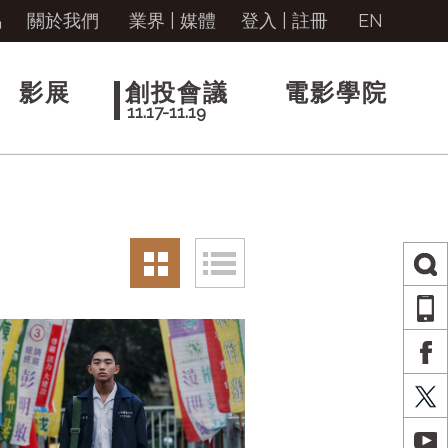
馬
關於我們
業界 | 媒體
登入
|
註冊
EN
影展
創投會議
電影學院
11.17-11.19
AP
FA
X
YO