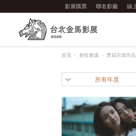
影展購票
聯名影廳
線
首頁
創投會議
歷屆完成作品
所有年度