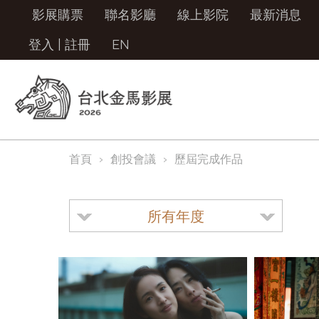
影展購票
聯名影廳
線上影院
最新消息
登入
|
註冊
EN
首頁
創投會議
歷屆完成作品
所有年度