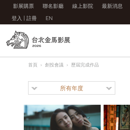
影展購票
聯名影廳
線上影院
最新消息
登入
|
註冊
EN
首頁
創投會議
歷屆完成作品
所有年度