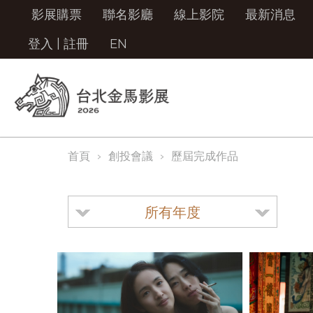
影展購票
聯名影廳
線上影院
最新消息
登入
|
註冊
EN
首頁
創投會議
歷屆完成作品
所有年度