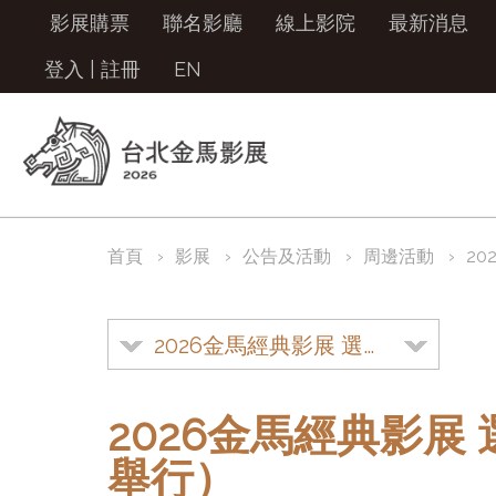
影展購票
聯名影廳
線上影院
最新消息
登入
|
註冊
EN
首頁
影展
公告及活動
周邊活動
20
2026金馬經典影展 選片指南（已更改至7.18舉行）
2026金馬經典影展 
舉行）