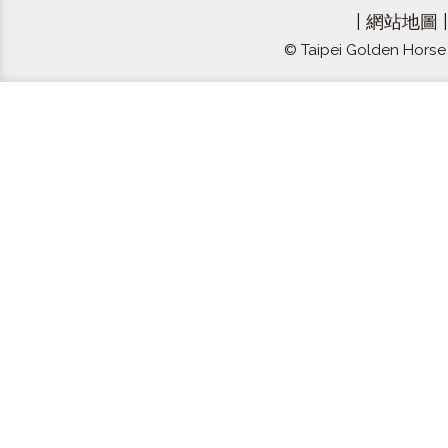
|
網站地圖
© Taipei Golden Horse