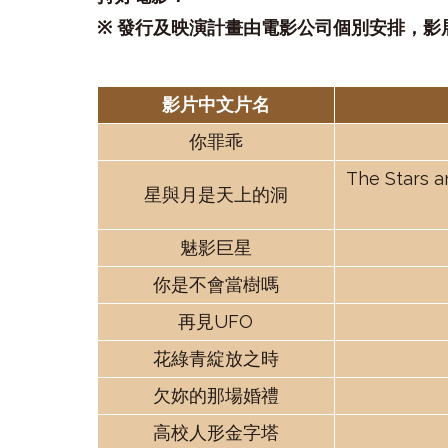
※
發行及映演計畫由電影公司個別安排，影
影片中文片名
你罪乖
The Stars a
星與月是天上的洞
魅影巨星
你是不會當樹嗎
再見
UFO
花綠青綻放之時
欠妳的那場婚禮
高校人形金字塔