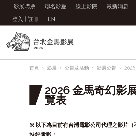
影展購票
聯名影廳
線上影院
最新消息
登入
|
註冊
EN
首頁
影展
公告及活動
影展公告
20
2026 金馬奇幻
覽表
※
以下為目前有台灣電影公司代理之影片（
持好電影！