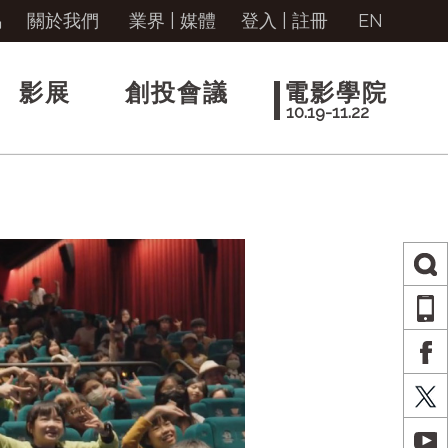
馬
關於我們
業界 | 媒體
登入
|
註冊
EN
影展
創投會議
電影學院
10.19-11.22
AP
FA
X
YO