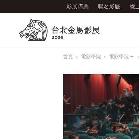
影展購票
聯名影廳
線
＋
首頁
電影學院
電影學院