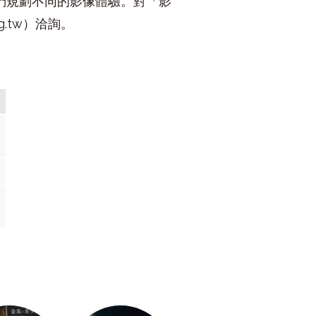
們規劃不同的影像體驗。對「影
g.tw
）洽詢。