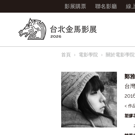
影展購票
聯名影廳
線
首頁
電影學院
關於電影學院
鄭
台
201
< 作
塑膠