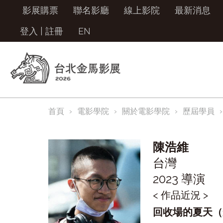
影展購票
聯名影廳
線上影院
最新消息
登入
|
註冊
EN
首頁
電影學院
關於電影學院
歷屆學員
陳浩維
台灣
2023 導演
< 作品近況 >
回收場的夏天（