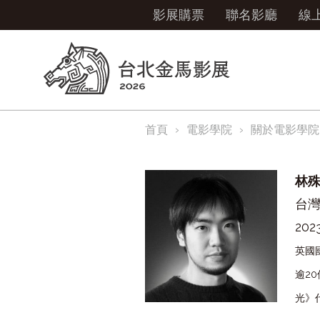
影展購票
聯名影廳
線
首頁
電影學院
關於電影學院
林
台
202
英國
逾
20
光》