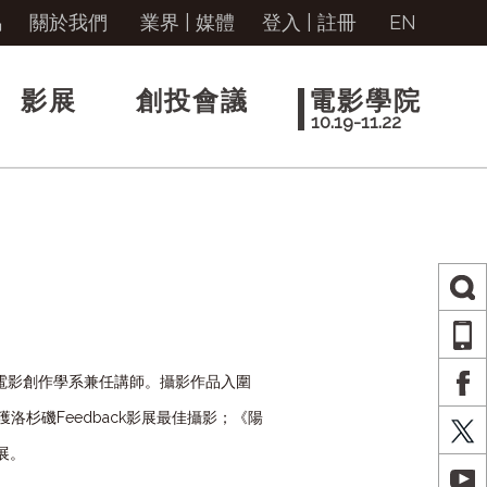
馬
關於我們
業界 | 媒體
登入
|
註冊
EN
影展
創投會議
電影學院
10.19-11.22
AP
電影創作學系兼任講師。攝影作品入圍
FA
獲洛杉磯
Feedback
影展最佳攝影；《陽
X
展。
YO