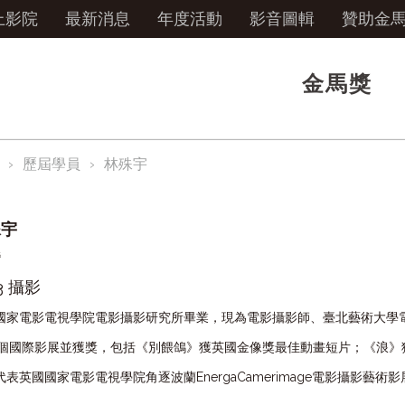
上影院
最新消息
年度活動
影音圖輯
贊助金
金馬獎
歷屆學員
林殊宇
殊宇
灣
3 攝影
國家電影電視學院電影攝影研究所畢業，現為電影攝影師、臺北藝術大學
個國際影展並獲獎，包括《別餵鴿》獲英國金像獎最佳動畫短片；《浪》
代表英國國家電影電視學院角逐波蘭
EnergaCamerimage
電影攝影藝術影