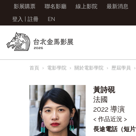
影展購票
聯名影廳
線上影院
最新消息
登入
|
註冊
EN
首頁
電影學院
關於電影學院
歷屆學員
黃詩硯
法國
2022 導演
< 作品近況 >
長途電話（短片