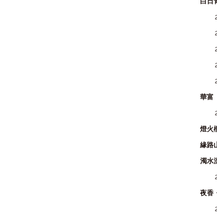
白日
華富
燈火
緣路
濁水
夜香