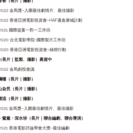
青春（長片｜攝影）
2022 金馬獎–入圍最佳
劇情片
、最佳
攝影
2022 香港亞洲電影投資會–HAF邁進康城計劃
2021 國際提案一對一工作坊
2020 台北電影學院-國際製片工作坊
2020 香港亞洲電影投資會–綠燈行動
（長片｜監製、攝影）募資中
2022 金馬創投會議
欄柵（長片｜攝影）
山旮旯（長片｜攝影）
漂流（長片｜攝影）
2021 金馬獎–入圍最佳
劇情片
、最佳
攝影
・鴛鴦・深水埗（長片｜聯合編劇、聯合導演）
2021 香港電影評論學會大獎–最佳編劇