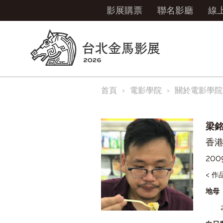
影展購票
聯名影廳
線
首頁
電影學院
關於電影學院
梁
香
200
< 作
地母