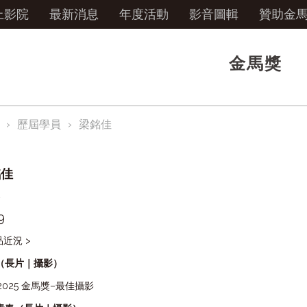
上影院
最新消息
年度活動
影音圖輯
贊助金
金馬獎
歷屆學員
梁銘佳
銘佳
港
9
品近況 >
（長片｜攝影）
2025 金馬獎–最佳攝影