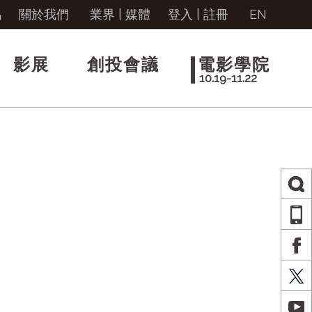
馬
關於我們
業界 | 媒體
登入
|
註冊
EN
影展
創投會議
電影學院
10.19-11.22
AP
FA
X
YO