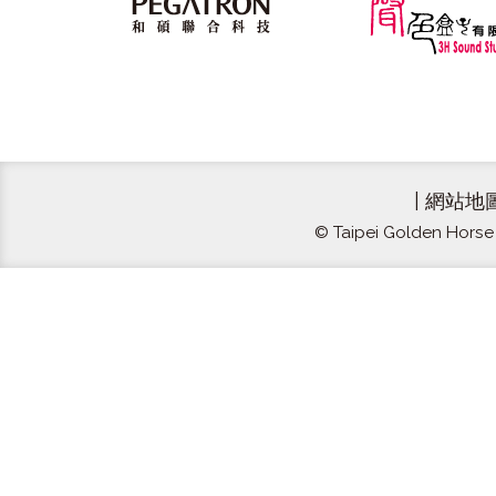
|
網站地
© Taipei Golden Horse