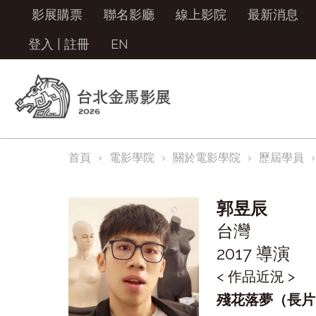
影展購票
聯名影廳
線上影院
最新消息
登入
|
註冊
EN
首頁
電影學院
關於電影學院
歷屆學員
郭昱辰
台灣
2017 導演
< 作品近況 >
殘花落夢（長片