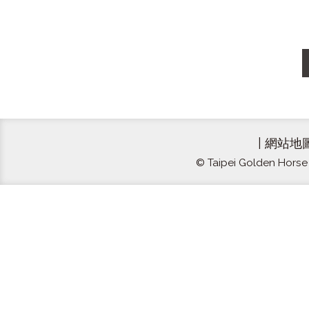
|
網站地
© Taipei Golden Horse