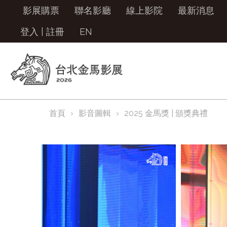
影展購票
聯名影廳
線上影院
最新消息
登入
|
註冊
EN
首頁
影音圖輯
2025 金馬獎 | 頒獎典禮