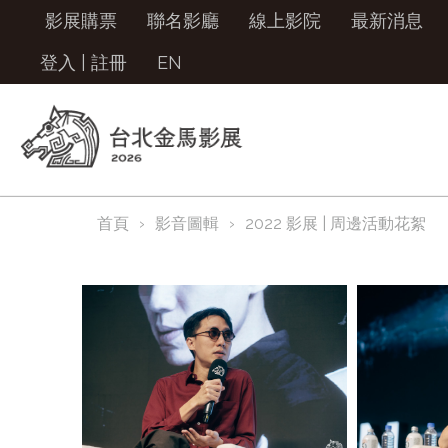
影展購票
聯名影廳
線上影院
最新消息
登入
|
註冊
EN
首頁
影音圖輯
2022 影展 | 周邊活動花絮