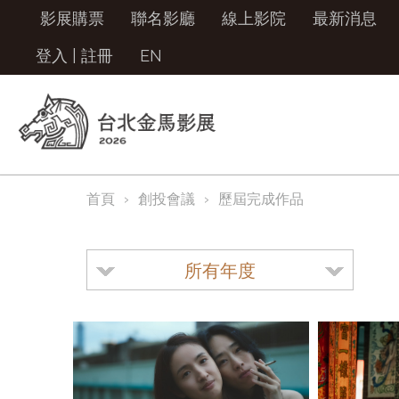
影展購票
聯名影廳
線上影院
最新消息
登入
|
註冊
EN
首頁
創投會議
歷屆完成作品
所有年度