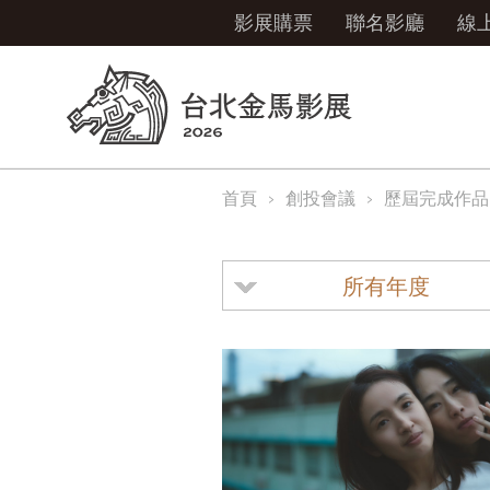
影展購票
聯名影廳
線
首頁
創投會議
歷屆完成作品
所有年度