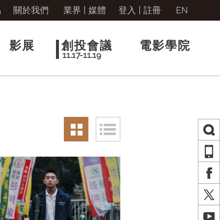
馬
關於我們
業界 | 媒體
登入
|
註冊
EN
影展
創投會議
電影學院
11.17-11.19
AP
FA
X
YO