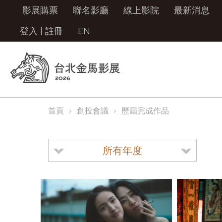
影展購票
聯名影廳
線上影院
最新消息
登入
|
註冊
EN
首頁
創投會議
歷屆完成作品
所有年度