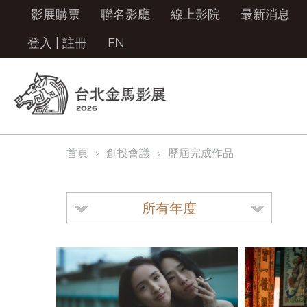
影展購票
聯名影廳
線上影院
最新消息
登入
|
註冊
EN
首頁
創投會議
歷屆完成作品
所有年度