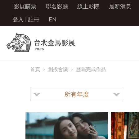
影展購票
聯名影廳
線上影院
最新消息
登入
|
註冊
EN
首頁
創投會議
歷屆完成作品
所有年度