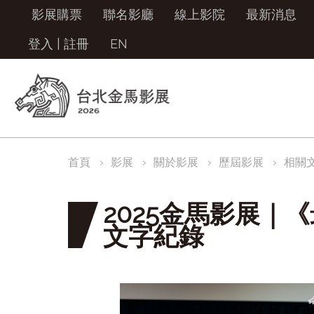
影展購票
聯名影廳
線上影院
最新消息
登入
|
註冊
EN
首頁
影展
關於影展
歷屆影展
相關
2025金馬影展｜
文字紀錄